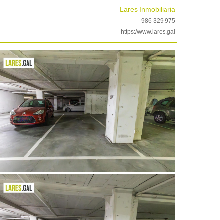
Lares Inmobiliaria
986 329 975
https://www.lares.gal