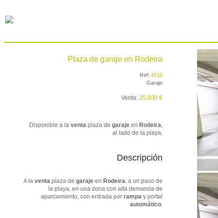
Plaza de garaje en Rodeira
Ref:
4510
Garaje
Venta:
35.000 €
Disponible a la
venta
plaza de
garaje
en
Rodeira
,
al lado de la playa.
Descripción
A la
venta
plaza de
garaje
en
Rodeira
, a un paso de
la playa, en una zona con alta demanda de
aparcamiento, con entrada por
rampa
y portal
automático
.