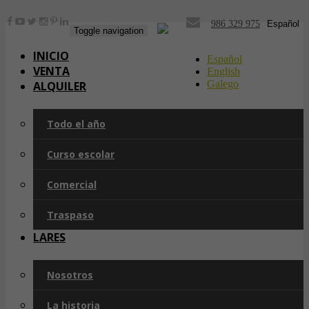
986 329 975
Español
Toggle navigation
INICIO
Español
VENTA
English
Galego
ALQUILER
Todo el año
Curso escolar
Comercial
Traspaso
LARES
Nosotros
La historia