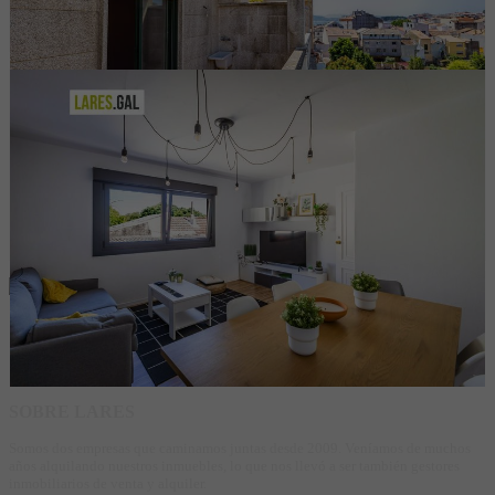
Cangas
280.000 €
Ático
Cangas
550 €
/mes
SOBRE LARES
Somos dos empresas que caminamos juntas desde 2009. Veníamos de muchos
años alquilando nuestros inmuebles, lo que nos llevó a ser también gestores
inmobiliarios de venta y alquiler.