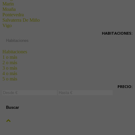
Marin
Moaña
Pontevedra
Salvaterra De Miño
Vigo
HABITACIONES:
Habitaciones
Habitaciones
1 o más
2 o más
3 o más
4 o más
5 o más
PRECIO:
Buscar