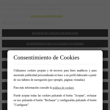
Pero lo hicimos a nuestra manera, rompimos con todos los convencionalismos y
eso os gustó, y así, juntos, llegamos hasta hoy.
Formas parte de ella,
¡conoce nuestra historia!
BÚSQUEDAS HABITUALES
ALQUILER EN CANGAS CON MASCOTAS
APARTAMENTOS PARA VACACIONES EN RODEIRA
VACACIONES CON VISTAS AL MAR
Consentimiento de Cookies
VIVIENDAS EN VENTA BARATAS
Utilizamos cookies propias y de terceros para fines analíticos y para
mostrarle publicidad personalizada en base a un perfil elaborado a partir
ALQUILER DE PISOS ACCESIBLES EN MOAÑA
de sus hábitos de navegación (por ejemplo, páginas visitadas).
CASAS Y CHALETS A LA VENTA CERCA DE LA PLAYA
Para más información consulte la
política de cookies
.
Puede aceptar todas las cookies pulsando el botón "Aceptar", rechazar
ALQUILER DE LOCALES COMERCIALES EN CANGAS
su uso pulsando el botón "Rechazar" y configurarlas pulsando el botón
"Configurar".
TERRENOS Y SOLARES A LA VENTA EN O MORRAZO