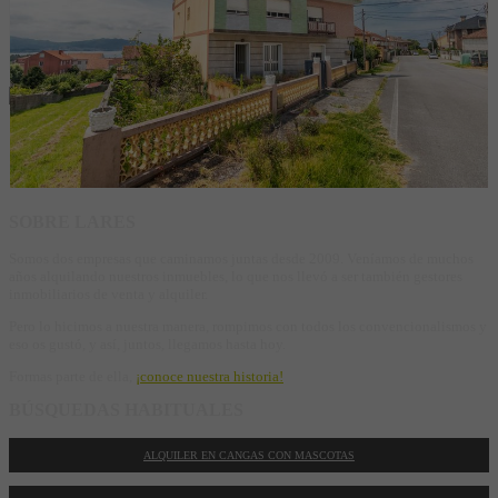
Casa
Cangas
340.000 €
SOBRE LARES
Somos dos empresas que caminamos juntas desde 2009. Veníamos de muchos
años alquilando nuestros inmuebles, lo que nos llevó a ser también gestores
inmobiliarios de venta y alquiler.
Pero lo hicimos a nuestra manera, rompimos con todos los convencionalismos y
eso os gustó, y así, juntos, llegamos hasta hoy.
Formas parte de ella,
¡conoce nuestra historia!
BÚSQUEDAS HABITUALES
ALQUILER EN CANGAS CON MASCOTAS