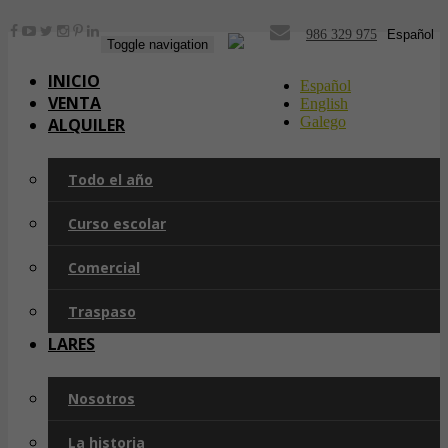
986 329 975
Español
Toggle navigation
INICIO
Español
VENTA
English
Galego
ALQUILER
Todo el año
Curso escolar
Comercial
Traspaso
LARES
Nosotros
La historia