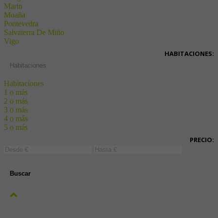
Marin
Moaña
Pontevedra
Salvaterra De Miño
Vigo
HABITACIONES:
Habitaciones
Habitaciones
1 o más
2 o más
3 o más
4 o más
5 o más
PRECIO:
Buscar