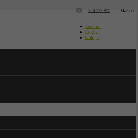
986 329 975
Galego
Español
English
Galego