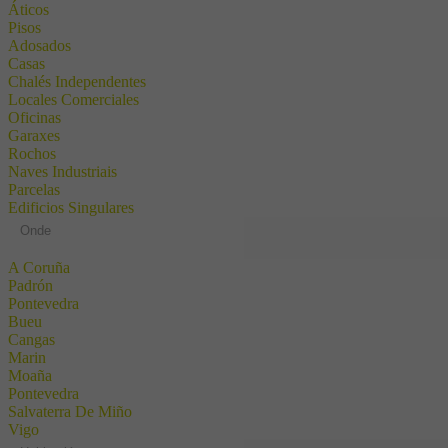
Áticos
Pisos
Adosados
Casas
Chalés Independentes
Locales Comerciales
Oficinas
Garaxes
Rochos
Naves Industriais
Parcelas
Edificios Singulares
Onde
A Coruña
Padrón
Pontevedra
Bueu
Cangas
Marin
Moaña
Pontevedra
Salvaterra De Miño
Vigo