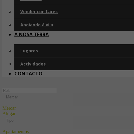
Vender con Lares
Apoiando á vila
A NOSA TERRA
Lugares
Actividades
CONTACTO
Mercar
Mercar
Alugar
Tipo
Apartamentos