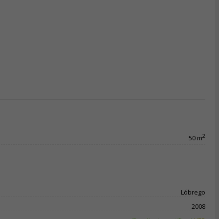
2
50 m
Lóbrego
2008