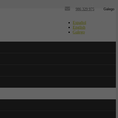
986 329 975
Galego
Español
English
Galego