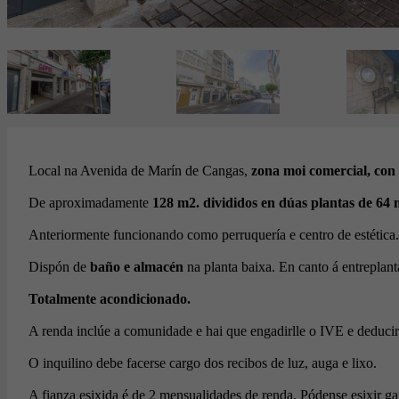
Local na Avenida de Marín de Cangas,
zona moi comercial, con 
De aproximadamente
128 m2. divididos en dúas plantas de 64
Anteriormente funcionando como perruquería e centro de estética.
Dispón de
baño e almacén
na planta baixa. En canto á entreplanta
Totalmente acondicionado.
A renda inclúe a comunidade e hai que engadirlle o IVE e deduci
O inquilino debe facerse cargo dos recibos de luz, auga e lixo.
A fianza esixida é de 2 mensualidades de renda. Pódense esixir gar