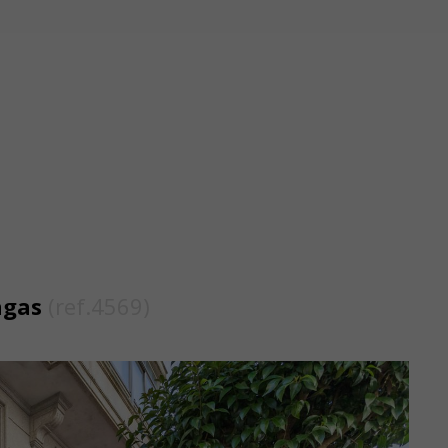
angas
(ref.4569)