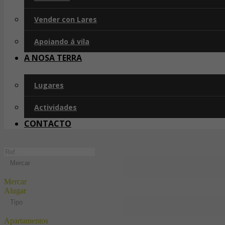
Vender con Lares
Apoiando á vila
A NOSA TERRA
Lugares
Actividades
CONTACTO
Mercar
Mercar
Alugar
Tipo
Apartamentos