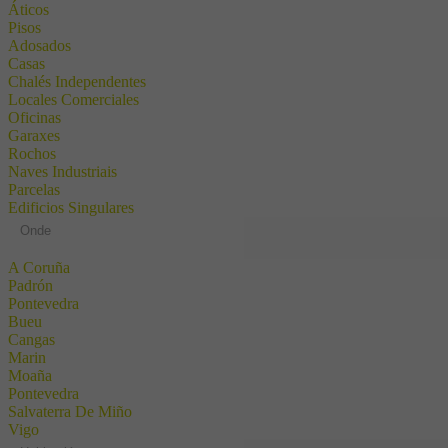
Áticos
Pisos
Adosados
Casas
Chalés Independentes
Locales Comerciales
Oficinas
Garaxes
Rochos
Naves Industriais
Parcelas
Edificios Singulares
Onde
A Coruña
Padrón
Pontevedra
Bueu
Cangas
Marin
Moaña
Pontevedra
Salvaterra De Miño
Vigo